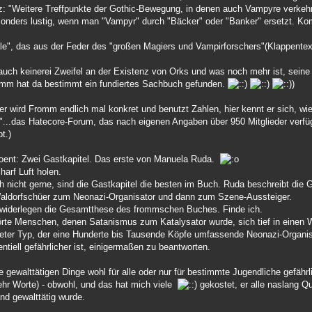
: "Weitere Treffpunkte der Gothic-Bewegung, in denen auch Vampyre verkehren
sonders lustig, wenn man "Vampyr" durch "Bäcker" oder "Banker" ersetzt. Kom
le", das aus der Feder des "großen Magiers und Vampirforschers"(Klappentext)
 auch keinerei Zweifel an der Existenz von Orks und was noch mehr ist, seine 
m hat da bestimmt ein fundiertes Sachbuch gefunden.
)
r wird Fromm endlich mal konkret und benutzt Zahlen, hier kennt er sich, wie
 "...das Hatecore-Forum, das nach eigenen Angaben über 950 Mitglieder verfüg
t.)
ent: Zwei Gastkapitel. Das erste von Manuela Ruda.
arf Luft holen.
ich nicht gerne, sind die Gastkapitel die besten im Buch. Ruda beschreibt die
ldorfschüer zum Neonazi-Organisator und dann zum Szene-Aussteiger.
l widerlegen die Gesamtthese des frommschen Buches. Finde ich.
rte Menschen, denen Satanismus zum Katalysator wurde, sich tief in einen W
ndeter Typ, der eine Hunderte bis Tausende Köpfe umfassende Neonazi-Organi
ntiell gefährlicher ist, einigermaßen zu beantworten.
se gewalttätigen Dinge wohl für alle oder nur für bestimmte Jugendliche gefähr
mehr Worte) - obwohl, und das hat mich viele
gekostet, er alle naslang Qu
nd gewalttätig wurde.