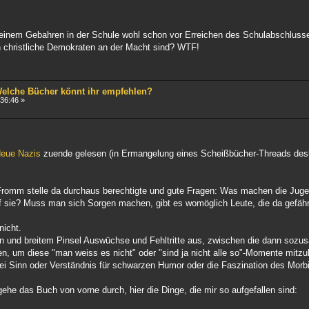
meinem Gebahren in der Schule wohl schon vor Erreichen des Schulabschluss
rn christliche Demokraten an der Macht sind? WTF!
 Welche Bücher könnt ihr empfehlen?
36:46 »
Neue Nazis
zuende gelesen (in Ermangelung eines Scheißbücher-Threads deshalb
romm stelle da durchaus berechtigte und gute Fragen: Was machen die Jugend
uf sie? Muss man sich Sorgen machen, gibt es womöglich Leute, die da gefäh
nicht.
en und breitem Pinsel Auswüchse und Fehltritte aus, zwischen die dann sozu
n, um diese "man weiss es nicht" oder "sind ja nicht alle so"-Momente mit
i Sinn oder Verständnis für schwarzen Humor oder die Faszination des Morbi
ehe das Buch von vorne durch, hier die Dinge, die mir so aufgefallen sind: