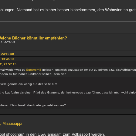
ählungen. Niemand hat es bisher besser hinbekommen, den Wahnsinn so greifb
 Welche Bücher könnt ihr empfehlen?
09:32:46 »
, 23:16:50
, 13:45:50
2, 22:57:15
mal wieder was zu
Summerhill
gelesen, um mich sozusagen erneut zu primen bzw. als Auffrisch
indern zu tun haben und/oder selber Eltern sind.
ckere gerade ein wenig auf der Seite rum.
sche Laufbahn als einen Pfad des Grauens, der keineswegs dazu führte, dass ich mich wohl eini
 diesen Fleischwolf, durch alle gedreht werden?
, Mississippi
ool shootings" in den USA lansgam zum Volkssport werden.