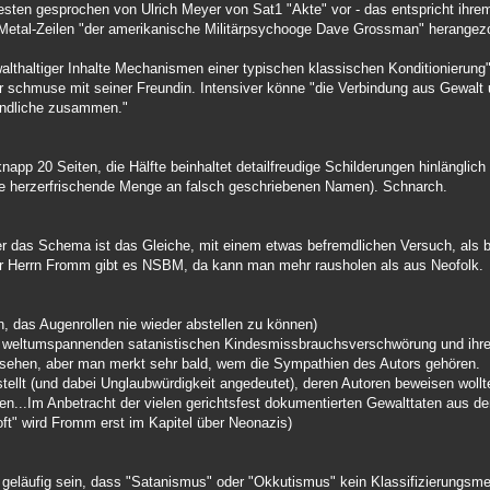
esten gesprochen von Ulrich Meyer von Sat1 "Akte" vor - das entspricht ihrem 
 Metal-Zeilen "der amerikanische Militärpsychooge Dave Grossman" herangezo
lthaltiger Inhalte Mechanismen einer typischen klassischen Konditionierung
der schmuse mit seiner Freundin. Intensiver könne "die Verbindung aus Gewal
endliche zusammen."
app 20 Seiten, die Hälfte beinhaltet detailfreudige Schilderungen hinlänglic
ne herzerfrischende Menge an falsch geschriebenen Namen). Schnarch.
er das Schema ist das Gleiche, mit einem etwas befremdlichen Versuch, als 
ür Herrn Fromm gibt es NSBM, da kann man mehr rausholen als aus Neofolk.
n, das Augenrollen nie wieder abstellen zu können)
er weltumspannenden satanistischen Kindesmissbrauchsverschwörung und ihr
ehen, aber man merkt sehr bald, wem die Sympathien des Autors gehören.
ellt (und dabei Unglaubwürdigkeit angedeutet), deren Autoren beweisen woll
en...Im Anbetracht der vielen gerichtsfest dokumentierten Gewalttaten aus dem 
"oft" wird Fromm erst im Kapitel über Neonazis)
eläufig sein, dass "Satanismus" oder "Okkutismus" kein Klassifizierungsmer