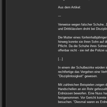
Aus dem Artikel:
---
Verweise wegen falscher Schuhe, J
und Drittklässlern droht bei Diszipl
Die Mutter eines fünfeinhalbjährige
hinweg konnte sie ihren Sohn auf 
Pflicht. Da die Schuhe ihres Sohne
offenbar nicht - sie rief die Polizei
[...]
In einem der Schulbezirke würden i
rechtfertige das Vergehen eine Verha
"Disziplinlosigkeit" gewesen.
Mit zahlreichen Beispielen zeigen 
Handschellen an ein Rohr gefesselt
Erdnüssen beworfen. Eine Nuss habe
festgenommen. Vor Gericht konnte d
besuchen. "Diesmal waren es Erdnüs