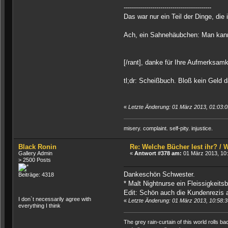
-------------------------------------------
Das war nur ein Teil der Dinge, die
Ach, ein Sahnehäubchen: Man kann
[/rant], danke für Ihre Aufmerksamk
tl;dr: Scheißbuch. Bloß kein Geld 
«
Letzte Änderung: 01 März 2013, 01:03:0
misery. complaint. self-pity. injustice.
Black Ronin
Re: Welche Bücher lest ihr? /
Gallery Admin
«
Antwort #378 am:
01 März 2013, 10:
> 2500 Posts
Dankeschön Schwester.
Beiträge: 4318
* Malt Nightnurse ein Fleissigkeits
Edit: Schön auch die Kundenrezis a
I don`t necessarily agree with
«
Letzte Änderung: 01 März 2013, 10:58:3
everything I think
The grey rain-curtain of this world rolls ba