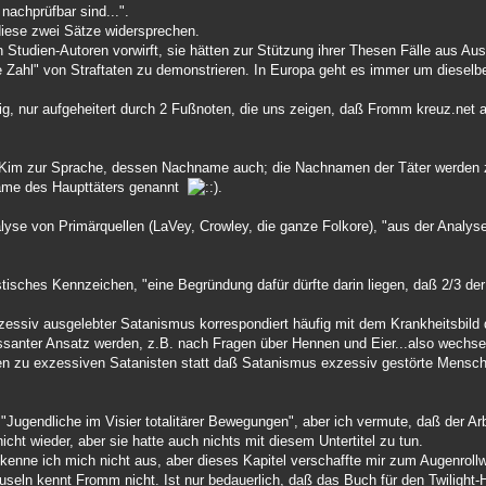
t nachprüfbar sind...".
diese zwei Sätze widersprechen.
Studien-Autoren vorwirft, sie hätten zur Stützung ihrer Thesen Fälle aus Aus
 Zahl" von Straftaten zu demonstrieren. In Europa geht es immer um dieselb
ig, nur aufgeheitert durch 2 Fußnoten, die uns zeigen, daß Fromm kreuz.net as
Kim zur Sprache, dessen Nachname auch; die Nachnamen der Täter werden zwar
name des Haupttäters genannt
.
alyse von Primärquellen (LaVey, Crowley, die ganze Folkore), "aus der Analyse
stisches Kennzeichen, "eine Begründung dafür dürfte darin liegen, daß 2/3 de
essiv ausgelebter Satanismus korrespondiert häufig mit dem Krankheitsbild d
ressanter Ansatz werden, z.B. nach Fragen über Hennen und Eier...also wech
 zu exzessiven Satanisten statt daß Satanismus exzessiv gestörte Mensche
 "Jugendliche im Visier totalitärer Bewegungen", aber ich vermute, daß der A
icht wieder, aber sie hatte auch nichts mit diesem Untertitel zu tun.
e kenne ich mich nicht aus, aber dieses Kapitel verschaffte mir zum Augenr
ln kennt Fromm nicht. Ist nur bedauerlich, daß das Buch für den Twilight-