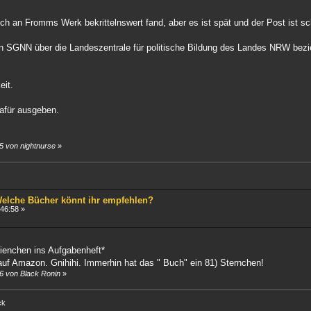
 ich an Fromms Werk bekrittelnswert fand, aber es ist spät und der Post ist sc
 SGNN über die Landeszentrale für politische Bildung des Landes NRW be
eit.
dafür ausgeben.
5 von nightnurse
»
 Welche Bücher könnt ihr empfehlen?
46:58 »
bienchen ins Aufgabenheft*
uf Amazon. Gnihihi. Immerhin hat das " Buch" ein 81) Sternchen!
6 von Black Ronin
»
ck