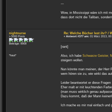
---
Wow, in Mississippi wäre ich mit 
dass dort nicht die Taliban, sonde
nightnurse
Re: Welche Bücher lest ihr? /
> 5000 Posts
«
Antwort #377 am:
01 März 2013, 00:
Beiträge: 8908
[rant]
Also, ich habe
Schwarze Geister, 
*haut*
steigern wollen.
Nun könnte man meinen, der Herr F
wem hören sie zu, wie wirkt das a
Leider beantwortet er diese Fragen 
Eher malt er mit leuchtenden Farb
(man muss wirklich genau aufpasse
Dazu kommt, daß der Mann keinerle
Ich mache es mir mal einfach und g