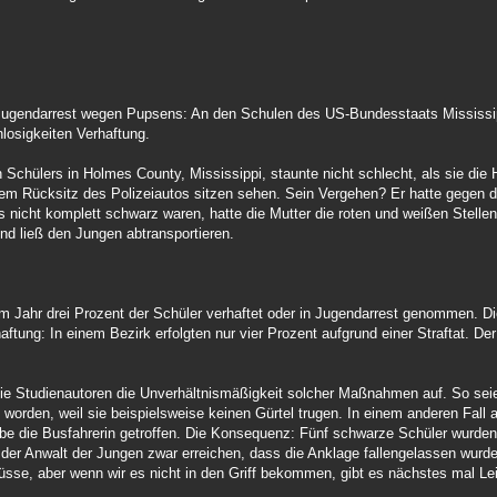
ugendarrest wegen Pupsens: An den Schulen des US-Bundesstaats Mississippi w
inlosigkeiten Verhaftung.
n Schülers in Holmes County, Mississippi, staunte nicht schlecht, als sie die 
dem Rücksitz des Polizeiautos sitzen sehen. Sein Vergehen? Er hatte gegen
s nicht komplett schwarz waren, hatte die Mutter die roten und weißen Stelle
 und ließ den Jungen abtransportieren.
m Jahr drei Prozent der Schüler verhaftet oder in Jugendarrest genommen. Die
ftung: In einem Bezirk erfolgten nur vier Prozent aufgrund einer Straftat. Der 
die Studienautoren die Unverhältnismäßigkeit solcher Maßnahmen auf. So seie
 worden, weil sie beispielsweise keinen Gürtel trugen. In einem anderen Fall
 die Busfahrerin getroffen. Die Konsequenz: Fünf schwarze Schüler wurden w
er Anwalt der Jungen zwar erreichen, dass die Anklage fallengelassen wurde, 
se, aber wenn wir es nicht in den Griff bekommen, gibt es nächstes mal Leic