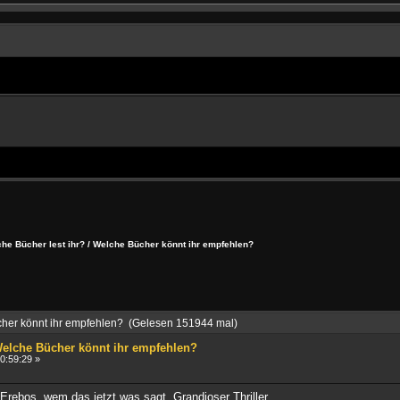
he Bücher lest ihr? / Welche Bücher könnt ihr empfehlen?
cher könnt ihr empfehlen? (Gelesen 151944 mal)
 Welche Bücher könnt ihr empfehlen?
0:59:29 »
 Erebos, wem das jetzt was sagt. Grandioser Thriller