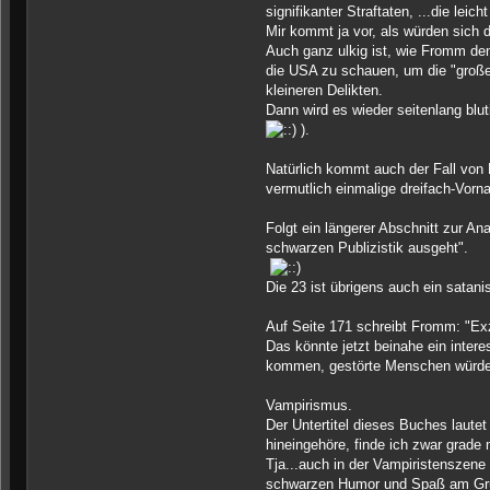
signifikanter Straftaten, ...die leich
Mir kommt ja vor, als würden sich 
Auch ganz ulkig ist, wie Fromm den 
die USA zu schauen, um die "große
kleineren Delikten.
Dann wird es wieder seitenlang blut
).
Natürlich kommt auch der Fall von 
vermutlich einmalige dreifach-Vor
Folgt ein längerer Abschnitt zur An
schwarzen Publizistik ausgeht".
Die 23 ist übrigens auch ein satani
Auf Seite 171 schreibt Fromm: "Exz
Das könnte jetzt beinahe ein inte
kommen, gestörte Menschen würden
Vampirismus.
Der Untertitel dieses Buches lautet
hineingehöre, finde ich zwar grade n
Tja...auch in der Vampiristenszen
schwarzen Humor und Spaß am Gruse