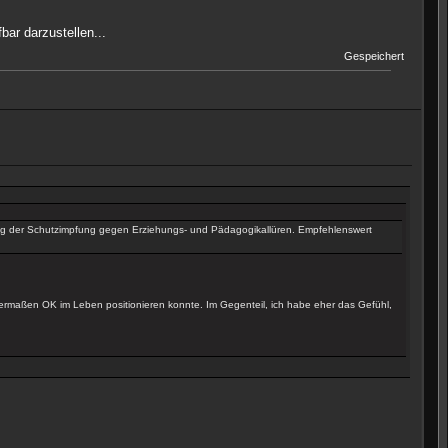
ar darzustellen...
Gespeichert
ung der Schutzimpfung gegen Erziehungs- und Pädagogikallüren. Empfehlenswert
germaßen OK im Leben positionieren konnte. Im Gegenteil, ich habe eher das Gefühl,