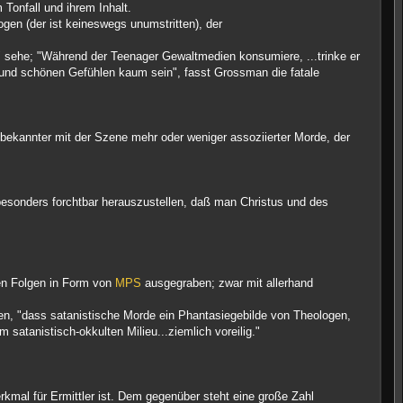
Tonfall und ihrem Inhalt.
gen (der ist keineswegs unumstritten), der
" sehe; "Während der Teenager Gewaltmedien konsumiere, ...trinke er
t und schönen Gefühlen kaum sein", fasst Grossman die fatale
h bekannter mit der Szene mehr oder weniger assoziierter Morde, der
besonders forchtbar herauszustellen, daß man Christus und des
en Folgen in Form von
MPS
ausgegraben; zwar mit allerhand
ten, "dass satanistische Morde ein Phantasiegebilde von Theologen,
satanistisch-okkulten Milieu...ziemlich voreilig."
kmal für Ermittler ist. Dem gegenüber steht eine große Zahl