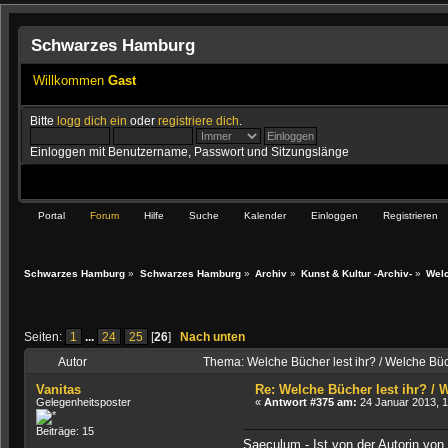
Schwarzes Hamburg
Willkommen
Gast
Bitte
logg dich ein
oder
registriere dich
.
Einloggen mit Benutzername, Passwort und Sitzungslänge
Portal
Forum
Hilfe
Suche
Kalender
Einloggen
Registrieren
Schwarzes Hamburg
»
Schwarzes Hamburg
»
Archiv
»
Kunst & Kultur -Archiv-
»
Welc
Seiten:
1
...
24
25
[
26
]
Nach unten
Autor
Thema: Welche Bücher lest ihr? / Welche Bü
Vanitas
Re: Welche Bücher lest ihr? /
Gelegenheitsposter
«
Antwort #375 am:
24 Januar 2013, 1
Beiträge: 15
Saeculum - Ist von der Autorin von