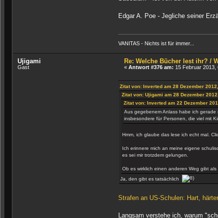
Edgar A. Poe - Jegliche seiner Erz
VANITAS - Nichts ist für immer...
Ujigami
Re: Welche Bücher lest ihr? /
Gast
«
Antwort #376 am:
15 Februar 2013, 
Zitat von: Inverted am 28 Dezember 2012
Zitat von: Ujigami am 28 Dezember 2012
Zitat von: Inverted am 22 Dezember 201
Aus gegebenem Anlass habe ich gerade 
insbesondere für Personen, die viel mit K
Hmm, ich glaube das lese ich echt mal. Cli
Ich erinnere mich an meine eigene schuli
es sei mir trotzdem gelungen.
Ob es wirklich einen anderen Weg gibt als
Ja, den gibt es tatsächlich
Strafen an US-Schulen: Hart, härter
Langsam verstehe ich, warum "sch