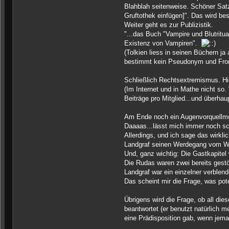
Blahblah seitenweise. Schöner Satz
Gruftothek einfügen]". Das wird be
Weiter geht es zur Publizistik.
"...das Buch "Vampire und Blutritua
Existenz von Vampiren".
(Tolkien liess in seinen Büchern ja
bestimmt kein Pseudonym und From
Schließlich Rechtsextremismus. Hie
(Im Internet und in Mathe nicht so.
Beiträge pro Mitglied...und überhaup
Am Ende noch ein Augenvorquellmo
Daaaas...lässt mich immer noch sch
Allerdings, und ich sage das wirkl
Landgraf seinen Werdegang vom Wa
Und, ganz wichtig: Die Gastkapite
Die Rudas waren zwei bereits gestö
Landgraf war ein einzelner verble
Das scheint mir die Frage, was pote
Übrigens wird die Frage, ob all die
beantwortet (er benutzt natürlich 
eine Prädisposition gab, wenn jema