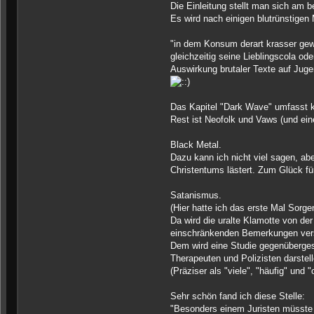
Die Einleitung stellt man sich am b
Es wird nach einigen blutrünstigen
"in dem Konsum derart krasser gewa
gleichzeitig seine Lieblingscola o
Auswirkung brutaler Texte auf Jug
Das Kapitel "Dark Wave" umfasst kn
Rest ist Neofolk und Vaws (und ei
Black Metal.
Dazu kann ich nicht viel sagen, ab
Christentums lästert. Zum Glück f
Satanismus.
(Hier hatte ich das erste Mal Sorge
Da wird die uralte Klamotte von d
einschränkenden Bemerkungen vers
Dem wird eine Studie gegenübergest
Therapeuten und Polizisten darstell
(Präziser als "viele", "häufig" und 
Sehr schön fand ich diese Stelle:
"Besonders einem Juristen müsste g