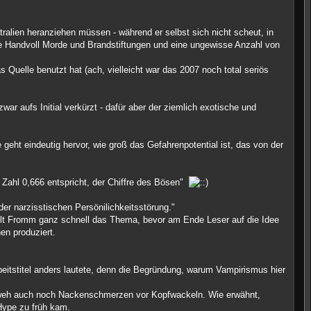
tralien heranziehen müssen - während er selbst sich nicht scheut, in
e Handvoll Morde und Brandstiftungen und eine ungewisse Anzahl von
 Quelle benutzt hat (ach, vielleicht war das 2007 noch total seriös
 aufs Initial verkürzt - dafür aber der ziemlich exotische und
 geht eindeutig hervor, wie groß das Gefahrenpotential ist, das von der
r Zahl 0,666 entspricht, der Chiffre des Bösen"
er narzisstischen Persönilichkeitsstörung."
selt Fromm ganz schnell das Thema, bevor am Ende Leser auf die Idee
n produziert.
rbeitstitel anders lautete, denn die Begründung, warum Vampirismus hier
ollweh auch noch Nackenschmerzen vor Kopfwackeln. Wie erwähnt,
Hype zu früh kam.