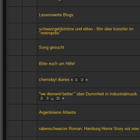
Lesenswerte Blogs
schwarzgeldströme und eliten - film über künstler im
"metropolis"
Song gesucht
Bitte euch um Hilfe!
chernobyl diaries
«
1
2
»
"we demand better." über Dummheit in Industrialmusik.
2
3
...
11
»
Argentiniens Atlantis
rabenschwarzer Roman: Hamburg Horror Story out now