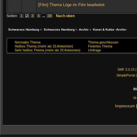
[Film] Thema Lüge im Film bearbeitet
Seiten:
1
[
2
]
3
4
...
38
Nach oben
Schwarzes Hamburg
»
Schwarzes Hamburg
»
Archiv
»
Kunst & Kultur -Archiv-
Normales Thema
Thema geschlossen
Heißes Thema (mehr als 15 Antworten)
Fixiertes Thema
Sehr heißes Thema (mehr als 25 Antworten)
Umfrage
SMF 2.0.15
SimplePortal 
Bl
X
Impressum