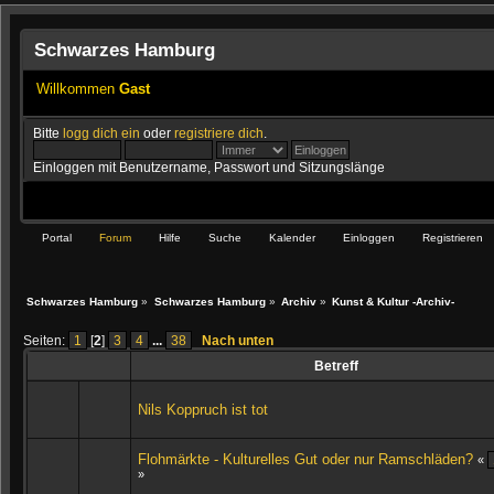
Schwarzes Hamburg
Willkommen
Gast
Bitte
logg dich ein
oder
registriere dich
.
Einloggen mit Benutzername, Passwort und Sitzungslänge
Portal
Forum
Hilfe
Suche
Kalender
Einloggen
Registrieren
Schwarzes Hamburg
»
Schwarzes Hamburg
»
Archiv
»
Kunst & Kultur -Archiv-
Seiten:
1
[
2
]
3
4
...
38
Nach unten
Betreff
Nils Koppruch ist tot
Flohmärkte - Kulturelles Gut oder nur Ramschläden?
«
»