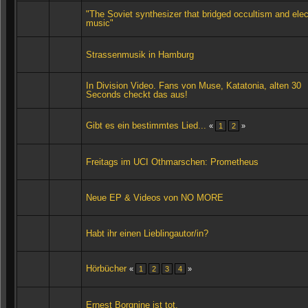
"The Soviet synthesizer that bridged occultism and elec
music"
Strassenmusik in Hamburg
In Division Video. Fans von Muse, Katatonia, alten 30
Seconds checkt das aus!
Gibt es ein bestimmtes Lied...
«
1
2
»
Freitags im UCI Othmarschen: Prometheus
Neue EP & Videos von NO MORE
Habt ihr einen Lieblingautor/in?
Hörbücher
«
1
2
3
4
»
Ernest Borgnine ist tot.