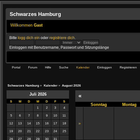
Schwarzes Hamburg
Willkommen
Gast
Bitte
logg dich ein
oder
registriere dich
.
Einloggen mit Benutzername, Passwort und Sitzungslänge
Portal
Forum
Hilfe
Suche
Kalender
Einloggen
Registrieren
Schwarzes Hamburg
»
Kalender
»
August 2026
Juli 2026
«
S
M
D
M
D
F
S
Sonntag
Montag
1
2
3
4
5
6
7
8
9
10
11
»
12
13
14
15
16
17
18
19
20
21
22
23
24
25
26
27
28
29
30
31