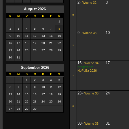
2
3
-
Woche 32
August 2026
»
S
M
D
M
D
F
S
1
2
3
4
5
6
7
8
9
10
-
Woche 33
9
10
11
12
13
14
15
16
17
18
19
20
21
22
»
23
24
25
26
27
28
29
30
31
16
17
-
Woche 34
Ereignisse:
September 2026
NoFuBa 2026
S
M
D
M
D
F
S
»
1
2
3
4
5
6
7
8
9
10
11
12
23
24
-
Woche 35
13
14
15
16
17
18
19
20
21
22
23
24
25
26
»
27
28
29
30
30
31
-
Woche 36