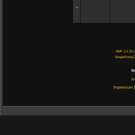
»
SMF 2.0.15
SimplePortal 
Bl
X
Impressum