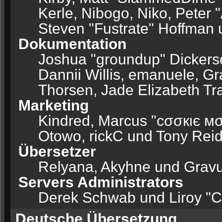
Kerle, Nibogo, Niko, Peter 
Steven "Fustrate" Hoffman 
Dokumentation
Joshua "groundup" Dickerson
Dannii Willis, emanuele, 
Thorsen, Jade Elizabeth Tr
Marketing
Kindred, Marcus "cσσкιє мσ
Otowo, rickC und Tony Rei
Übersetzer
Relyana, Akyhne und Grav
Servers Administrators
Derek Schwab und Liroy "C
Deutsche Übersetzung