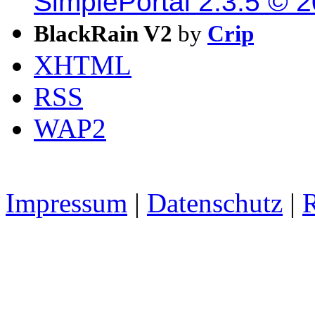
SimplePortal 2.3.5 © 
BlackRain V2
by
Crip
XHTML
RSS
WAP2
Impressum
|
Datenschutz
|
R