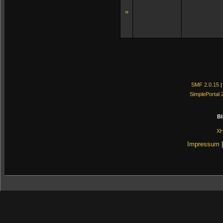
»
SMF 2.0.15
SimplePortal 
Bl
X
Impressum