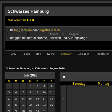
Schwarzes Hamburg
Willkommen
Gast
Bitte
logg dich ein
oder
registriere dich
.
Einloggen mit Benutzername, Passwort und Sitzungslänge
Portal
Forum
Hilfe
Suche
Kalender
Einloggen
Registrieren
Schwarzes Hamburg
»
Kalender
»
August 2026
Juli 2026
«
S
M
D
M
D
F
S
Sonntag
Montag
1
2
3
4
5
6
7
8
9
10
11
»
12
13
14
15
16
17
18
19
20
21
22
23
24
25
26
27
28
29
30
31