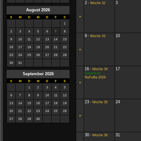
2
3
-
Woche 32
August 2026
»
S
M
D
M
D
F
S
1
2
3
4
5
6
7
8
9
10
-
Woche 33
9
10
11
12
13
14
15
16
17
18
19
20
21
22
»
23
24
25
26
27
28
29
30
31
16
17
-
Woche 34
Ereignisse:
September 2026
NoFuBa 2026
S
M
D
M
D
F
S
»
1
2
3
4
5
6
7
8
9
10
11
12
23
24
-
Woche 35
13
14
15
16
17
18
19
20
21
22
23
24
25
26
»
27
28
29
30
30
31
-
Woche 36