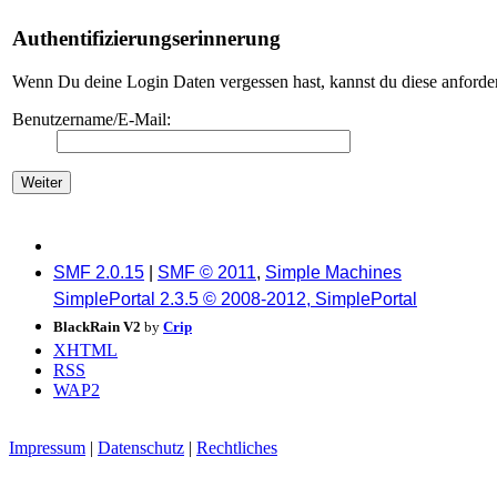
Authentifizierungserinnerung
Wenn Du deine Login Daten vergessen hast, kannst du diese anforder
Benutzername/E-Mail:
SMF 2.0.15
|
SMF © 2011
,
Simple Machines
SimplePortal 2.3.5 © 2008-2012, SimplePortal
BlackRain V2
by
Crip
XHTML
RSS
WAP2
Impressum
|
Datenschutz
|
Rechtliches