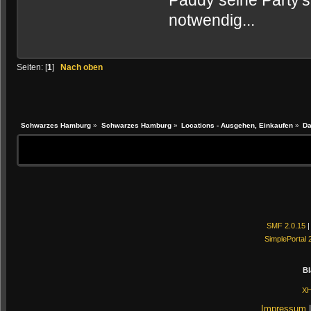
Paddy seine Party's
notwendig...
Seiten: [
1
]
Nach oben
Schwarzes Hamburg
»
Schwarzes Hamburg
»
Locations - Ausgehen, Einkaufen
»
Da
SMF 2.0.15
SimplePortal 
Bl
X
Impressum