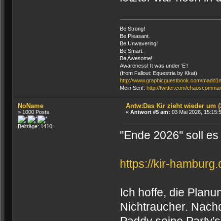
Be Strong!
Be Pleasant.
Be Unwavering!
Be Smart.
Be Awesome!
Awareness! It was under ‘E’!
(from Fallout: Equestria by Kkat)
http://www.graphicguestbook.com/madd1
Mein Senf:
http://twitter.com/chaoscomma
NoName
Antw:Das Kir zieht wieder um (
> 1000 Posts
«
Antwort #5 am:
03 Mai 2026, 15:15:
Beiträge: 1410
"Ende 2026" soll e
https://kir-hamburg.
Ich hoffe, die Plan
Nichtraucher. Nach