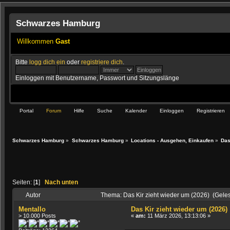
Schwarzes Hamburg
Willkommen
Gast
Bitte
logg dich ein
oder
registriere dich
.
Einloggen mit Benutzername, Passwort und Sitzungslänge
Portal
Forum
Hilfe
Suche
Kalender
Einloggen
Registrieren
Schwarzes Hamburg
»
Schwarzes Hamburg
»
Locations - Ausgehen, Einkaufen
»
Das
Seiten: [
1
]
Nach unten
Autor
Thema: Das Kir zieht wieder um (2026) (Gele
Mentallo
Das Kir zieht wieder um (2026)
> 10.000 Posts
«
am:
11 März 2026, 13:13:06 »