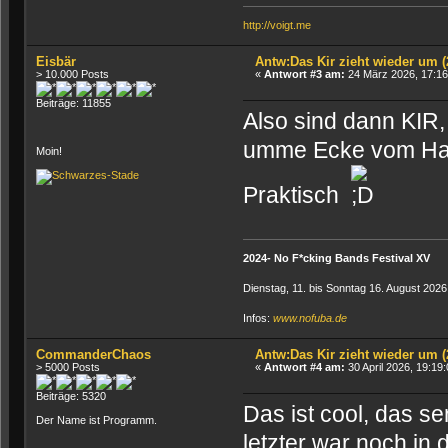
http://voigt.me
Eisbär
Antw:Das Kir zieht wieder um (
> 10.000 Posts
«
Antwort #3 am:
24 März 2026, 17:16
Beiträge: 11855
Also sind dann KIR
umme Ecke vom Ha
Moin!
Praktisch
2024- No F*cking Bands Festival XV
Dienstag, 11. bis Sonntag 16. August 202
Infos:
www.nofuba.de
CommanderChaos
Antw:Das Kir zieht wieder um (
> 5000 Posts
«
Antwort #4 am:
30 April 2026, 19:19:
Beiträge: 5320
Das ist cool, das s
Der Name ist Programm.
letzter war noch in 