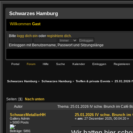
Schwarzes Hamburg
Willkommen
Gast
Bitte
logg dich ein
oder
registriere dich
.
Einloggen mit Benutzername, Passwort und Sitzungslänge
Portal
Forum
Hilfe
Suche
Kalender
Einloggen
Registrieren
Schwarzes Hamburg
»
Schwarzes Hamburg
»
Treffen & private Events
»
25.01.2026 
Seiten: [
1
]
Nach unten
Autor
Thema: 25.01.2026 IV schw. Brunch im Café B
SchwarzMetallerHH
25.01.2026 IV schw. Brunch im
Gallery Admin
«
am:
27 Dezember 2025, 00:04:20 »
> 5000 Posts
Wir hatten hier sch
Beiträge: 5891