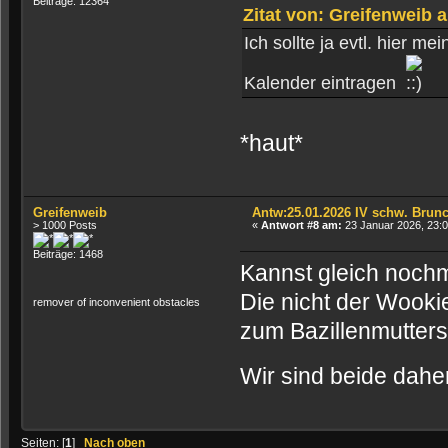
Beiträge: 12364
Zitat von: Greifenweib 
Ich sollte ja evtl. hier m
Kalender eintragen
*haut*
Greifenweib
Antw:25.01.2026 IV schw. Brun
> 1000 Posts
«
Antwort #8 am:
23 Januar 2026, 23:0
Beiträge: 1468
Kannst gleich noch
Die nicht der Wooki
remover of inconvenient obstacles
zum Bazillenmuttersc
Wir sind beide dahe
Seiten: [
1
]
Nach oben