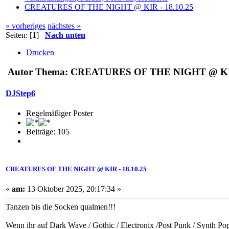
CREATURES OF THE NIGHT @ KIR - 18.10.25
« vorheriges
nächstes »
Seiten: [
1
]
Nach unten
Drucken
Autor
Thema: CREATURES OF THE NIGHT @ KIR - 
DJStep6
Regelmäßiger Poster
Beiträge: 105
CREATURES OF THE NIGHT @ KIR - 18.10.25
«
am:
13 Oktober 2025, 20:17:34 »
Tanzen bis die Socken qualmen!!!
Wenn ihr auf Dark Wave / Gothic / Electronix /Post Punk / Synth Pop