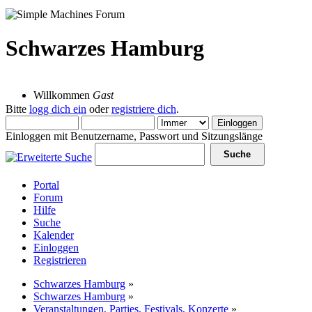
Schwarzes Hamburg
08 August 2026, 18:30:20
Willkommen
Gast
Bitte
logg dich ein
oder
registriere dich
.
Einloggen mit Benutzername, Passwort und Sitzungslänge
Portal
Forum
Hilfe
Suche
Kalender
Einloggen
Registrieren
Schwarzes Hamburg
»
Schwarzes Hamburg
»
Veranstaltungen, Parties, Festivals, Konzerte
»