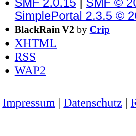
SMF 2.0.15
|
SMF © 2
SimplePortal 2.3.5 © 
BlackRain V2
by
Crip
XHTML
RSS
WAP2
Impressum
|
Datenschutz
|
R