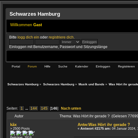
Schwarzes Hamburg
Willkommen
Gast
Bitte
logg dich ein
oder
registriere dich
.
Einloggen mit Benutzername, Passwort und Sitzungslänge
Portal
Forum
Hilfe
Suche
Kalender
Einloggen
Registrieren
Schwarzes Hamburg
»
Schwarzes Hamburg
»
Musik und Bands
»
Was Hört ihr gerad
Seiten:
1
...
144
145
[
146
]
Nach unten
Autor
Thema: Was Hört ihr gerade ? (Gelesen 7769
käx
Antw:Was Hört ihr gerade ?
> 2500 Posts
«
Antwort #2175 am:
04 Januar 2024, 
Beiträge: 3916