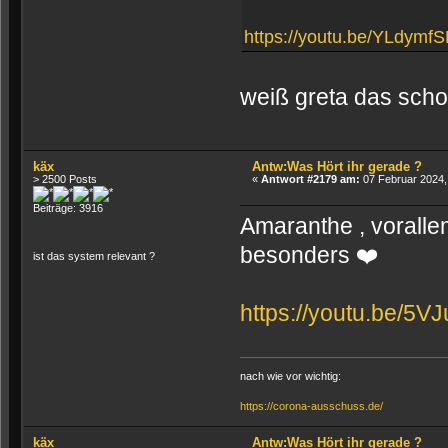
https://youtu.be/YLdymf
weiß greta das sch
käx
Antw:Was Hört ihr gerade ?
> 2500 Posts
«
Antwort #2179 am:
07 Februar 2024,
Beiträge: 3916
Amaranthe , vorallem
besonders ❤️
ist das system relevant ?
https://youtu.be/5V
nach wie vor wichtig:
https://corona-ausschuss.de/
käx
Antw:Was Hört ihr gerade ?