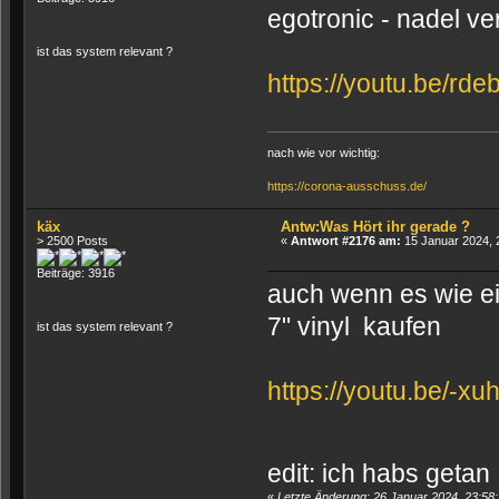
egotronic - nadel ve
ist das system relevant ?
https://youtu.be/rd
nach wie vor wichtig:
https://corona-ausschuss.de/
käx
Antw:Was Hört ihr gerade ?
> 2500 Posts
«
Antwort #2176 am:
15 Januar 2024, 
Beiträge: 3916
auch wenn es wie ein
7" vinyl kaufen
ist das system relevant ?
https://youtu.be/-x
edit: ich habs geta
«
Letzte Änderung: 26 Januar 2024, 23:58