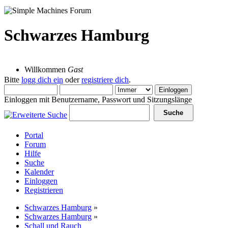
Schwarzes Hamburg
07 August 2026, 08:54:11
Willkommen
Gast
Bitte
logg dich ein
oder
registriere dich
.
Einloggen mit Benutzername, Passwort und Sitzungslänge
Portal
Forum
Hilfe
Suche
Kalender
Einloggen
Registrieren
Schwarzes Hamburg
»
Schwarzes Hamburg
»
Schall und Rauch