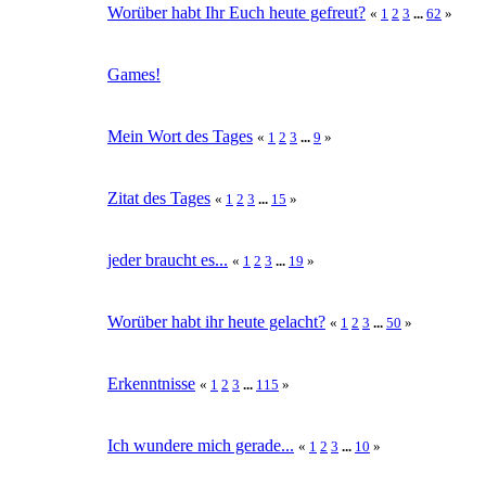
Worüber habt Ihr Euch heute gefreut?
«
1
2
3
...
62
»
Games!
Mein Wort des Tages
«
1
2
3
...
9
»
Zitat des Tages
«
1
2
3
...
15
»
jeder braucht es...
«
1
2
3
...
19
»
Worüber habt ihr heute gelacht?
«
1
2
3
...
50
»
Erkenntnisse
«
1
2
3
...
115
»
Ich wundere mich gerade...
«
1
2
3
...
10
»