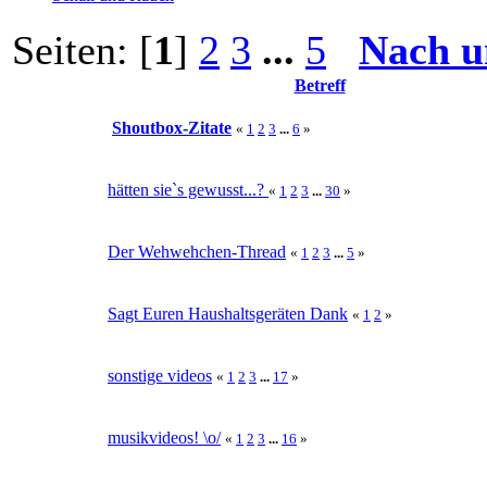
Seiten: [
1
]
2
3
...
5
Nach u
Betreff
Shoutbox-Zitate
«
1
2
3
...
6
»
hätten sie`s gewusst...?
«
1
2
3
...
30
»
Der Wehwehchen-Thread
«
1
2
3
...
5
»
Sagt Euren Haushaltsgeräten Dank
«
1
2
»
sonstige videos
«
1
2
3
...
17
»
musikvideos! \o/
«
1
2
3
...
16
»