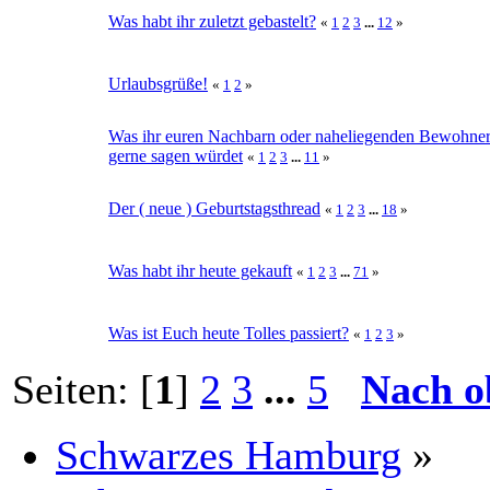
Was habt ihr zuletzt gebastelt?
«
1
2
3
...
12
»
Urlaubsgrüße!
«
1
2
»
Was ihr euren Nachbarn oder naheliegenden Bewohne
gerne sagen würdet
«
1
2
3
...
11
»
Der ( neue ) Geburtstagsthread
«
1
2
3
...
18
»
Was habt ihr heute gekauft
«
1
2
3
...
71
»
Was ist Euch heute Tolles passiert?
«
1
2
3
»
Seiten: [
1
]
2
3
...
5
Nach o
Schwarzes Hamburg
»