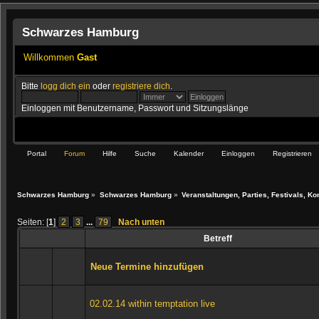
Schwarzes Hamburg
Willkommen
Gast
Bitte
logg dich ein
oder
registriere dich
.
Einloggen mit Benutzername, Passwort und Sitzungslänge
Portal
Forum
Hilfe
Suche
Kalender
Einloggen
Registrieren
Schwarzes Hamburg
»
Schwarzes Hamburg
»
Veranstaltungen, Parties, Festivals, Ko
Seiten: [
1
]
2
3
...
79
Nach unten
Betreff
Neue Termine hinzufügen
02.02.14 within temptation live