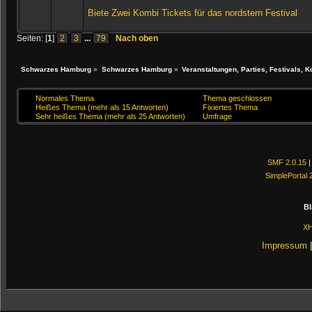
Biete Zwei Kombi Tickets für das nordstern Festival
Seiten: [
1
]
2
3
...
79
Nach oben
Schwarzes Hamburg
»
Schwarzes Hamburg
»
Veranstaltungen, Parties, Festivals, K
Normales Thema
Thema geschlossen
Heißes Thema (mehr als 15 Antworten)
Fixiertes Thema
Sehr heißes Thema (mehr als 25 Antworten)
Umfrage
SMF 2.0.15
SimplePortal 
Bl
X
Impressum